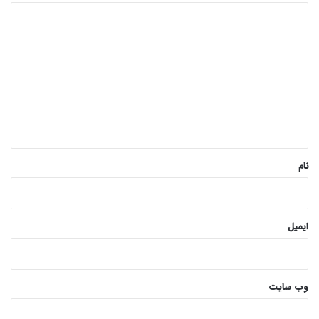
د
ی
د
گ
ا
ه
*
نام
ایمیل
وب‌ سایت