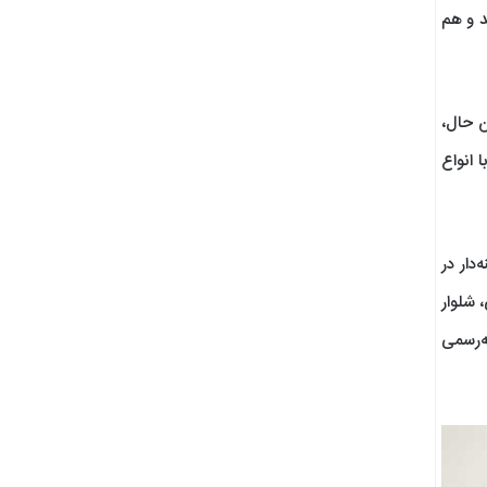
د و هم
ن حال،
 انواع
دار در
، شلوار
ه‌رسمی