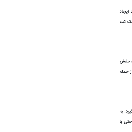
 ایجاد
 یک کت
، بنفش
ز جمله
رد. به
حتی با