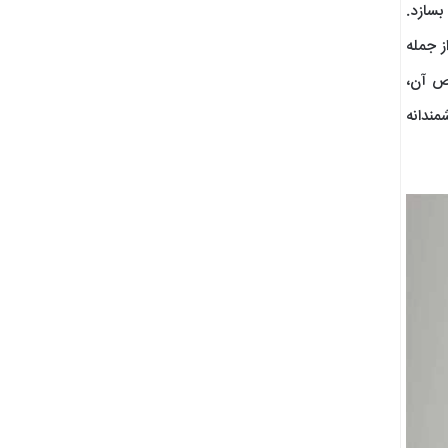
بسازد.
ز جمله
اص آن،
مندانه