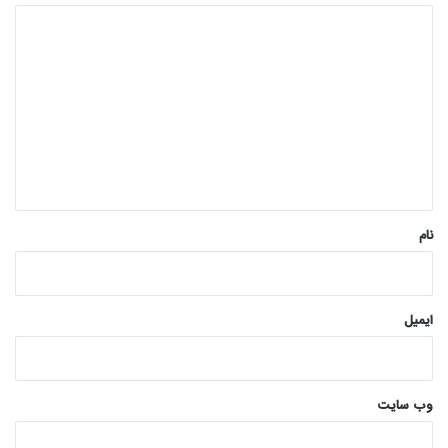
د
ی
د
گ
ا
ه
*
نام
ایمیل
وب‌ سایت