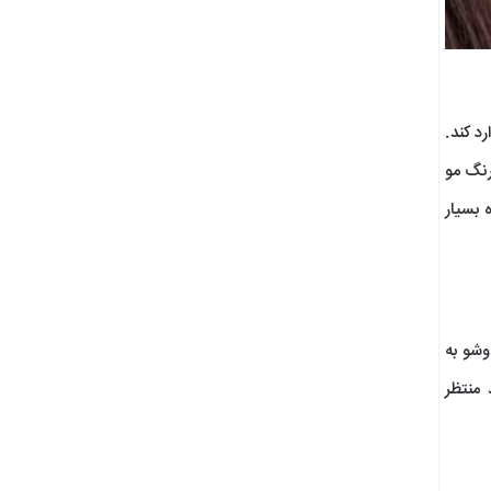
د کند.
رنگ مو
 بسیار
شو به
منتظر