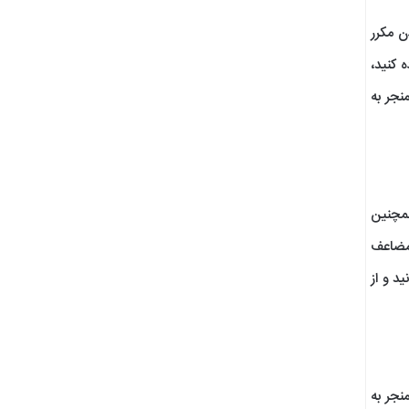
ن مکرر
 کنید،
نجر به
همچنین
 مضاعف
ید و از
نجر به