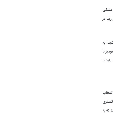
ا مشکی
یبا در
ید. به
میز با
اید با
انتخاب
اکستری
د که به