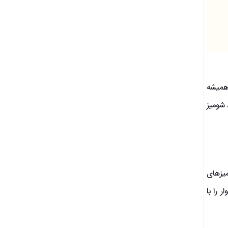
 همیشه
 شومیز
میزهای
 را با