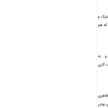
ی شیک و
 که هم
و … به
ت کاری
 ظاهری
ی بودن