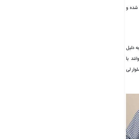
شده و
ه دلیل
ند با
وار لی