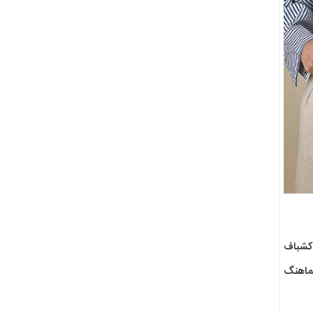
 کشباف
هماهنگ