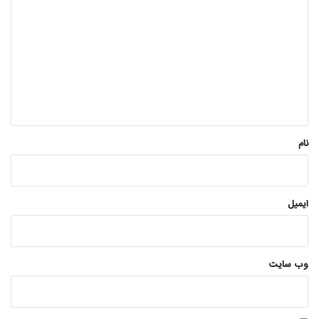
ی
د
گ
ا
ه
*
نام
ایمیل
وب‌ سایت