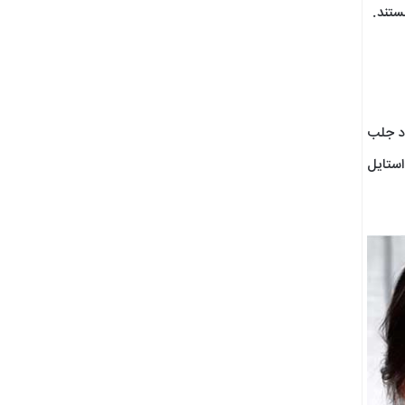
ستند.
ود جلب
استایل