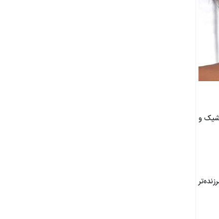
 شیک و
نده‌تر