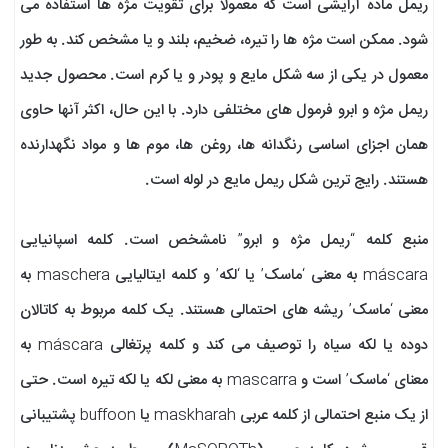
ریمل ماده آرایشی است که معمولاً برای تقویت مژه ها استفاده می
شود. ممکن است مژه ها را تیره، ضخیم، بلند و یا مشخص کند. به طور
معمول در یکی از سه شکل مایع و پودر و یا کرم است. محصول جدید
ریمل مژه و ابرو فرمول های مختلفی دارد. با این حال، اکثر آنها حاوی
همان اجزای اساسی رنگدانه ها، روغن ها، موم ها و مواد نگهدارنده
هستند. رایج ترین شکل ریمل مایع در لوله است.
منبع کلمه “ریمل مژه و ابرو” نامشخص است. کلمه اسپانیایی
máscara به معنی ‘ماسک’ یا ‘لکه’ و کلمه ایتالیایی maschera به
معنی ‘ماسک’ ریشه های احتمالی هستند. یک کلمه مربوط به کاتالان
دوده یا لکه سیاه را توصیف می کند و کلمه پرتغالی máscara به
معنای ‘ماسک’ است و mascarra به معنی لکه یا لکه تیره است. حتی
از یک منبع احتمالی از کلمه عربی maskharah یا buffoon پشتیبانی