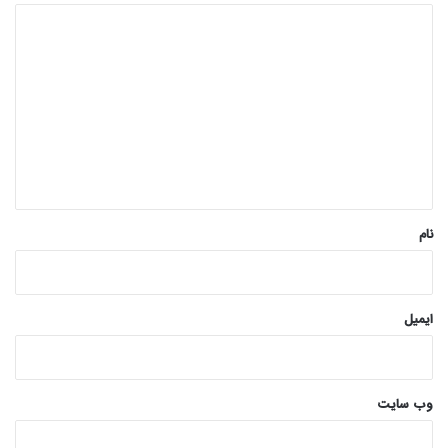
د
ی
د
گ
ا
ه
*
نام
ایمیل
وب‌ سایت