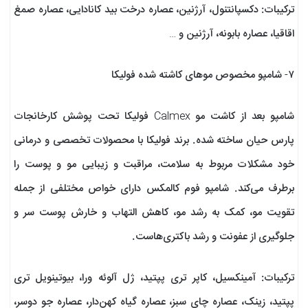
ترکیبات: دکسپانتنول، آرژنین، عصاره درخت بید کانادایی، عصاره صمغ
اقاقیا، عصاره بابونه، آرژنین و …
۷- شامپو مخصوص موهای کاشته شده فولیکا
شامپو بعد از کاشت مو Calmex فولیکا تحت پوشش کارخانجات
پارس حیان ساخته شده. برند فولیکا با محصولات تخصصی و درمانی
خود مشکلات مربوط به سلامت، مراقبت و زیبایی مو و پوست را
برطرف می‌کند. شامپو فوم کالمکس دارای خواص مختلفی از جمله
تقویت‌ مو، کمک به رشد مو، کاهش التهاب و خارش پوست سر و
جلوگیری از عفونت و رشد باکتری‌هاست.
ترکیبات: آمینکسیل، کاپر تری پپتید، ژل آلوئه ورا، بیوتینویل تری
پپتید، زینک، عصاره چای سبز، عصاره گیاه کهن‌دار، عصاره جو دوسر،