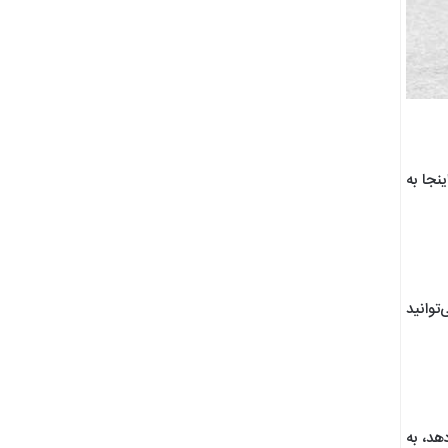
نجا به
توانید
هد، به