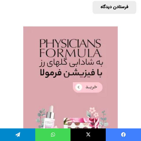
یس بوک
X
واتس آپ
تلگرام