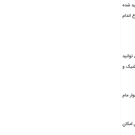
ید شده
 اندام
توانید
 شیک و
ار مام
 امکان