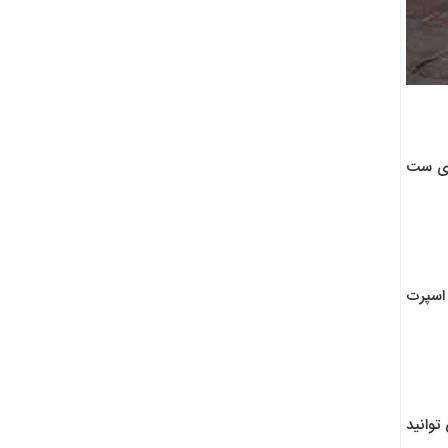
ری ست
 اسپرت
توانید