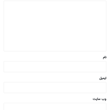
د
ی
د
گ
ا
ه
*
نام
ایمیل
وب‌ سایت