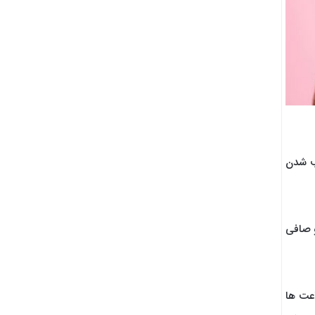
یب شدن
و صافی
اعت ها