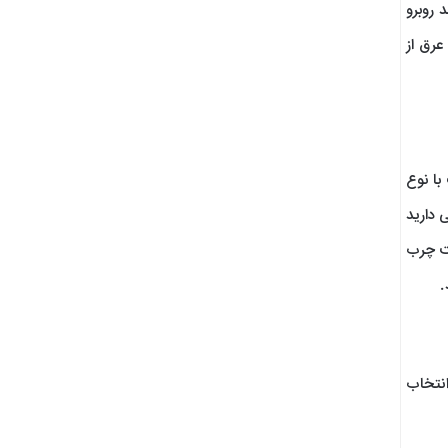
 روبرو
عرق از
با نوع
 دارید
ست چرب
.
انتخاب