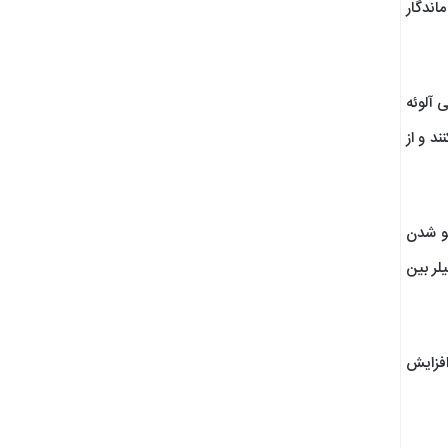
اندگار
 آلوئه
د و از
حو شدن
لر بین
افزایش