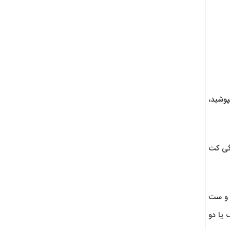
پوشید،
نگی کت
ک و ست
 یا دو