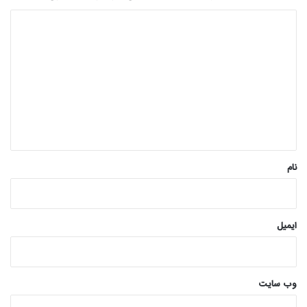
د
ی
د
گ
ا
ه
*
نام
ایمیل
وب‌ سایت