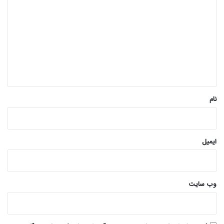
ی
د
گ
ا
ه
*
نام
ایمیل
وب‌ سایت