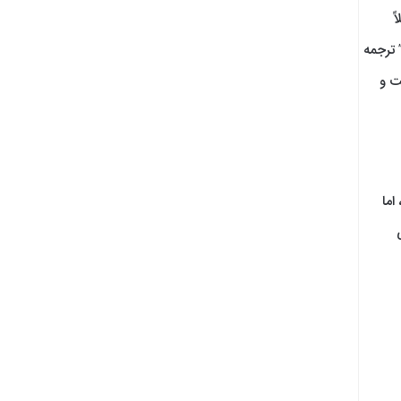
ً
 ترجمه
ت و
اما