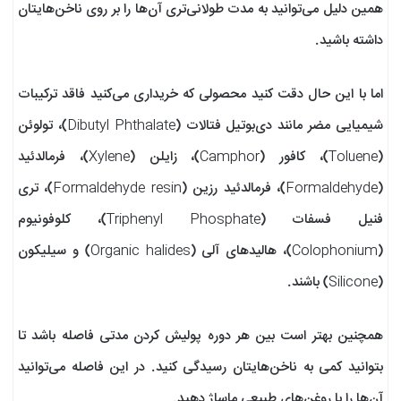
همین دلیل می‌توانید به مدت طولانی‌تری آن‌ها را بر روی ناخن‌هایتان
داشته باشید.
اما با این حال دقت کنید محصولی که خریداری می‌کنید فاقد ترکیبات
شیمیایی مضر مانند دی‌بوتیل فتالات (Dibutyl Phthalate)، تولوئن
(Toluene)، کافور (Camphor)، زایلن (Xylene)، فرمالدئید
(Formaldehyde)، فرمالدئید رزین (Formaldehyde resin)، تری
فنیل فسفات (Triphenyl Phosphate)، کلوفونیوم
(Colophonium)، هالیدهای آلی (Organic halides) و سیلیکون
(Silicone) باشند.
همچنین بهتر است بین هر دوره پولیش کردن مدتی فاصله باشد تا
بتوانید کمی به ناخن‌هایتان رسیدگی کنید. در این فاصله می‌توانید
آن‌ها را با روغن‌های طبیعی ماساژ دهید.