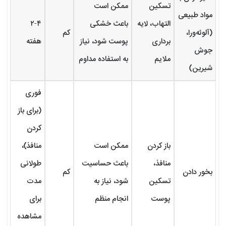
تسکین
ممکن است
مواد طبیعی
التهاب، لایه
باعث خشکی
۲-۴
(آلوئه‌ورا،
کم
برداری
پوست شود، نیاز
هفته
جوش
ملایم
به استفاده مداوم
شیرین)
فوری
(برای باز
کردن
باز کردن
ممکن است
منافذ)،
منافذ،
باعث حساسیت
طولانی
بخور دادن
کم
تسکین
شود، نیاز به
مدت
پوست
انجام منظم
برای
مشاهده