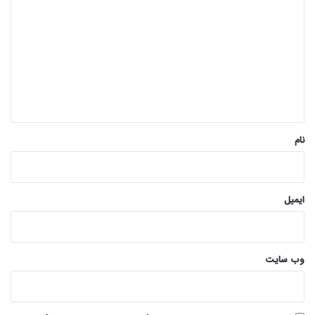
ی
د
گ
ا
ه
*
نام
ایمیل
وب‌ سایت