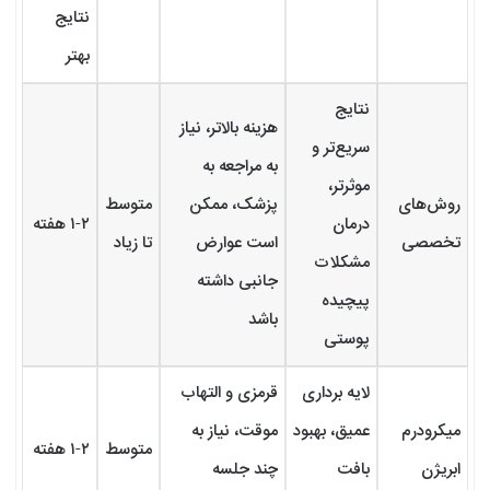
نتایج
بهتر
نتایج
هزینه بالاتر، نیاز
سریع‌تر و
به مراجعه به
موثرتر،
روش‌های
پزشک، ممکن
متوسط
درمان
۱-۲ هفته
تخصصی
است عوارض
تا زیاد
مشکلات
جانبی داشته
پیچیده
باشد
پوستی
لایه برداری
قرمزی و التهاب
میکرودرم
عمیق، بهبود
موقت، نیاز به
متوسط
۱-۲ هفته
ابریژن
بافت
چند جلسه