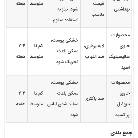
قیمت
متوسط
هفته
بهداشتی
شود، نیاز به
مناسب
استفاده مداوم
محصولات
خشکی پوست،
حاوی
لایه برداری،
کم تا
۲-۴
ممکن باعث
سالیسیلیک
ضد التهاب
متوسط
هفته
تحریک شود
اسید
محصولات
خشکی پوست،
حاوی
ممکن باعث
کم تا
۲-۴
ضد باکتری
بنزوئیل
سفید شدن لباس
متوسط
هفته
پراکسید
شود
جمع بندی