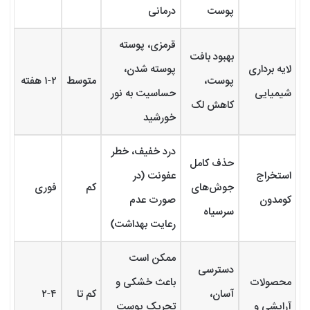
پوست
درمانی
قرمزی، پوسته
بهبود بافت
لایه برداری
پوسته شدن،
پوست،
متوسط
۱-۲ هفته
شیمیایی
حساسیت به نور
کاهش لک
خورشید
درد خفیف، خطر
حذف کامل
استخراج
عفونت (در
جوش‌های
کم
فوری
کومدون
صورت عدم
سرسیاه
رعایت بهداشت)
ممکن است
دسترسی
محصولات
باعث خشکی و
آسان،
کم تا
۲-۴
آرایشی و
تحریک پوست